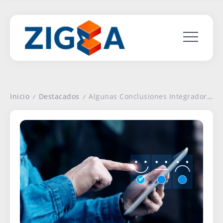
Inicio
Destacados
Algunas Conclusiones Integradoras del Monitor de Opinión de Zigma
/
/