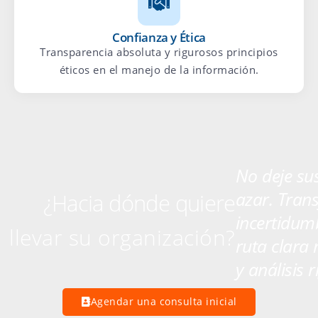
Confianza y Ética
Transparencia absoluta y rigurosos principios
éticos en el manejo de la información.
No deje sus
azar. Tran
¿Hacia dónde quiere
incertidum
llevar su organización?
ruta clara
y análisis 
Agendar una consulta inicial